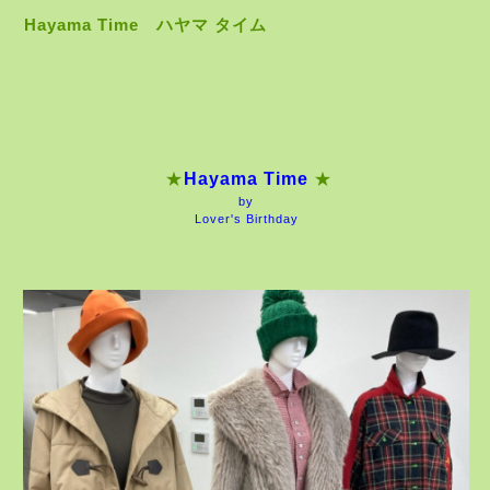
Hayama Time ハヤマ タイム
★
Hayama Time
★
by
Lover's Birthday